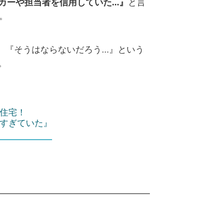
カーや担当者を信用していた...』
と言
。
』
『そうはならないだろう...』
という
。
住宅！
すぎていた』