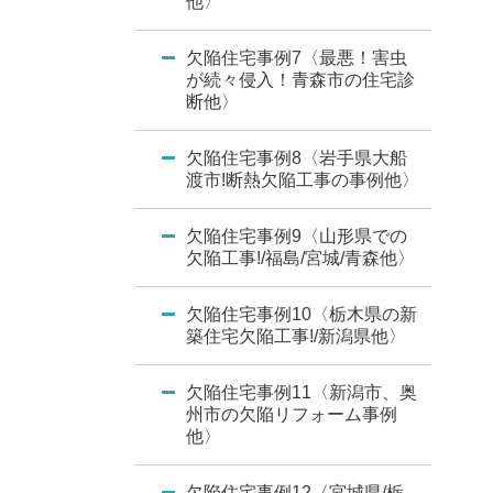
他〉
欠陥住宅事例7〈最悪！害虫
が続々侵入！青森市の住宅診
断他〉
欠陥住宅事例8〈岩手県大船
渡市!断熱欠陥工事の事例他〉
欠陥住宅事例9〈山形県での
欠陥工事!/福島/宮城/青森他〉
欠陥住宅事例10〈栃木県の新
築住宅欠陥工事!/新潟県他〉
欠陥住宅事例11〈新潟市、奥
州市の欠陥リフォーム事例
他〉
欠陥住宅事例12〈宮城県/栃