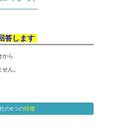
ご回答します
せから
ません。
社の6つの
特徴