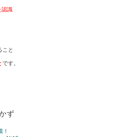
た認識
ること
と
です。
かず
模！