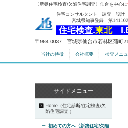
〈新築住宅検査/欠陥住宅調査〉仙台を中心に
住宅コンサルタント 調査 設計
宮城県知事登録 第141102
住宅検査.
東北
I
〒984-0037 宮城県仙台市若林区蒲町21-
当社の特徴
会社概要
検査メニュ
サイドメニュー
Home（住宅診断/住宅検査/欠
陥住宅調査 ）
初めての方へ〈新築住宅/欠陥