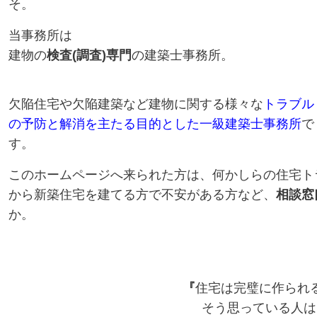
そ。
当事務所は
建物の
検査(調査)専門
の建築士事務所。
欠陥住宅や欠陥建築など建物に関する様々な
トラブル
の予防と解消を主たる目的とした一級建築士事務所
で
す。
このホームページへ来られた方は、何かしらの住宅ト
から新築住宅を建てる方で不安がある方など、
相談窓
か。
『
住宅は完璧に作られ
そう思っている人は