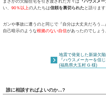
まさかの欠陥住宅を引き渡された
方々は
『ハウスメー
い、
90％以上
の人たちは
信頼を裏切られた
と語ります
ガンや事故に遭うのと同じで
『自分は大丈夫だろう...
自己暗示のような
根拠のない自信
があったのでしょう
地震で発覚した新築欠陥
『ハウスメーカーを信じ
(福島県大玉村 G 様)
誰に相談すればよいのか...?