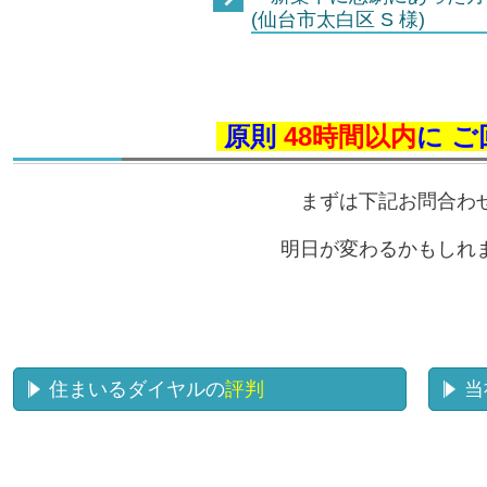
(仙台市太白区 S 様)
原則
48時間以内
に 
まずは
下記お問合わ
明日が変わるかもしれ
住まいるダイヤルの
評判
当