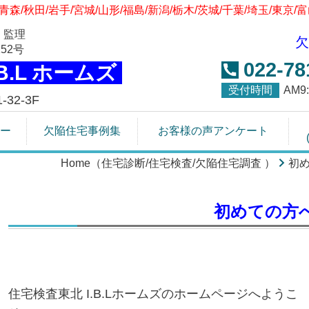
青森/秋田/岩手/宮城/山形/福島/新潟/栃木/茨城/千葉/埼玉/東京/
 監理
欠
52号
022-78
.B.L ホームズ
受付時間
AM
32-3F
ー
欠陥住宅事例集
お客様の声アンケート
Home（住宅診断/住宅検査/欠陥住宅調査 ）
初
初めての方
住宅検査東北 I.B.Lホームズのホームページへようこ