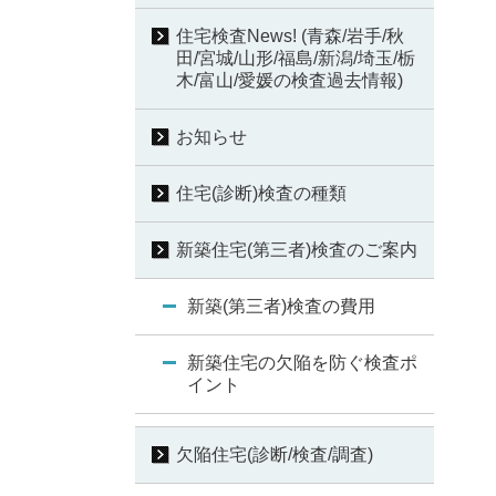
住宅検査News! (青森/岩手/秋
田/宮城/山形/福島/新潟/埼玉/栃
木/富山/愛媛の検査過去情報)
お知らせ
住宅(診断)検査の種類
新築住宅(第三者)検査のご案内
新築(第三者)検査の費用
新築住宅の欠陥を防ぐ検査ポ
イント
欠陥住宅(診断/検査/調査)