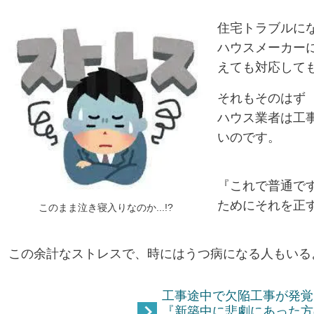
住宅トラブルに
ハウスメーカー
えても対応して
それもそのはず
ハウス業者は工
いのです。
『これで普通で
ためにそれを正
このまま泣き寝入りなのか...!?
この余計なストレスで、時にはうつ病になる人もいる
工事途中で欠陥工事が発覚
『新築中に悲劇にあった方