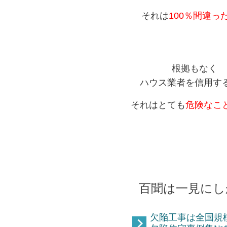
それは
100％間違っ
根拠もなく
ハウス業者を信用す
それはとても
危険なこ
百聞は一見にし
欠陥工事は全国規