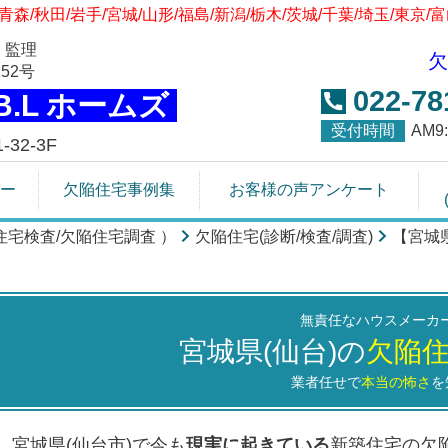
青森/秋田/岩手/宮城/山形/福島/新潟/栃木/茨城/千葉/埼玉/東京/
 監理
欠
52号
022-78
.B.L ホームズ
受付時間
AM
32-3F
ー
欠陥住宅事例集
お客様の声アンケート
/住宅検査/欠陥住宅調査 ）
欠陥住宅(診断/検査/調査)
【宮城
無責任なハウスメーカ
宮城県(仙台)の
欠陥
業者任せで
本当の怖さ
を
宮城県(仙台市)で今も
現実に起きている
新築住宅の欠