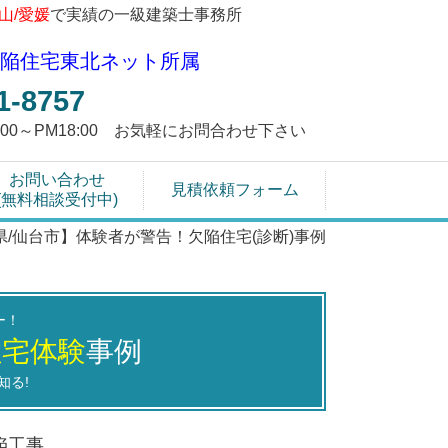
富山/愛媛
で実績の一級建築士事務所
陥住宅東北ネット所属
1-8757
9:00～PM18:00 お気軽にお問合わせ下さい
お問い合わせ
見積依頼フォーム
(無料相談受付中)
県/仙台市】体験者が警告！欠陥住宅(診断)事例
ー！
住宅体験
事例
知る!
陥工事。