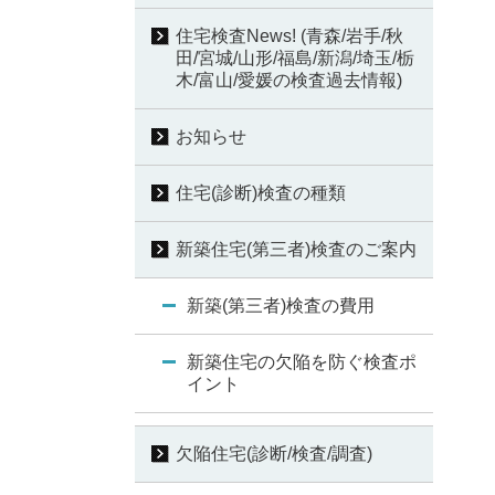
住宅検査News! (青森/岩手/秋
田/宮城/山形/福島/新潟/埼玉/栃
木/富山/愛媛の検査過去情報)
お知らせ
住宅(診断)検査の種類
新築住宅(第三者)検査のご案内
新築(第三者)検査の費用
新築住宅の欠陥を防ぐ検査ポ
イント
欠陥住宅(診断/検査/調査)