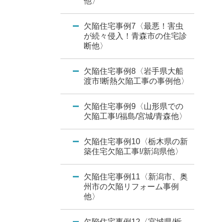
他〉
欠陥住宅事例7〈最悪！害虫
が続々侵入！青森市の住宅診
断他〉
欠陥住宅事例8〈岩手県大船
渡市!断熱欠陥工事の事例他〉
欠陥住宅事例9〈山形県での
欠陥工事!/福島/宮城/青森他〉
欠陥住宅事例10〈栃木県の新
築住宅欠陥工事!/新潟県他〉
欠陥住宅事例11〈新潟市、奥
州市の欠陥リフォーム事例
他〉
欠陥住宅事例12〈宮城県/栃