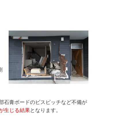
剛
部石膏ボードのビスピッチなど不備が
が生じる結果
となります。