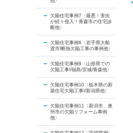
他〉
欠陥住宅事例7〈最悪！害虫
が続々侵入！青森市の住宅診
断他〉
欠陥住宅事例8〈岩手県大船
渡市!断熱欠陥工事の事例他〉
欠陥住宅事例9〈山形県での
欠陥工事!/福島/宮城/青森他〉
欠陥住宅事例10〈栃木県の新
築住宅欠陥工事!/新潟県他〉
欠陥住宅事例11〈新潟市、奥
州市の欠陥リフォーム事例
他〉
欠陥住宅事例12〈宮城県/栃