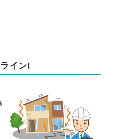
ライン!
基