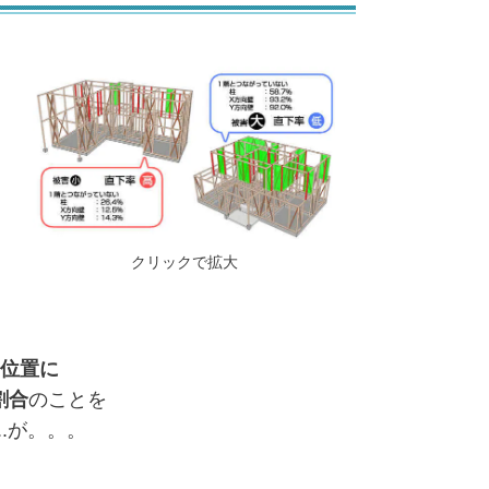
クリックで拡大
位置に
割合
のことを
.が。。。