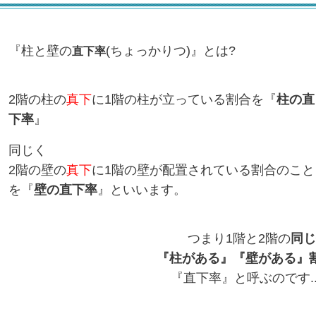
『柱と壁の
(ちょっかりつ)』とは?
直下率
2階の柱の
真下
に1階の柱が立っている割合を『
柱の直
下率
』
同じく
2階の壁の
真下
に1階の壁が配置されている割合のこと
を『
壁の
直下率
』といいます。
つまり1階と2階の
同じ
『柱がある』『壁がある』
『直下率』と呼ぶのです..