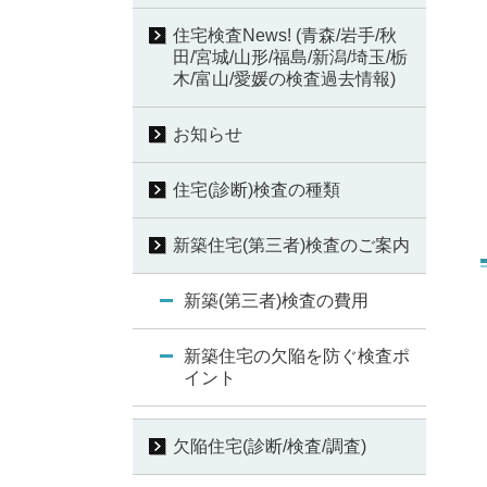
住宅検査News! (青森/岩手/秋
田/宮城/山形/福島/新潟/埼玉/栃
木/富山/愛媛の検査過去情報)
お知らせ
住宅(診断)検査の種類
新築住宅(第三者)検査のご案内
新築(第三者)検査の費用
新築住宅の欠陥を防ぐ検査ポ
イント
欠陥住宅(診断/検査/調査)