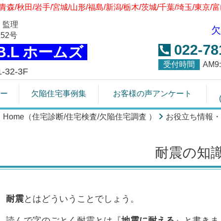
青森/秋田/岩手/宮城/山形/福島/新潟/栃木/茨城/千葉/埼玉/東京/
 監理
欠
52号
022-78
.B.L ホームズ
受付時間
AM
32-3F
ー
欠陥住宅事例集
お客様の声アンケート
Home（住宅診断/住宅検査/欠陥住宅調査 ）
お役立ち情報・
耐震の知
耐震
とはどういうことでしょう。
読んで字のごとく耐震とは『
地震に耐える
』と書きま