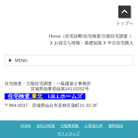
トップへ
Home（住宅診断/住宅検査/欠陥住宅調査 ）
お役立ち情報・基礎知識
中古住宅購入
MENU
住宅検査・欠陥住宅調査・一級建築士事務所
宮城県知事登録第14110252号
住宅検査.
東北
I.B.Lホームズ
〒984-0037 宮城県仙台市若林区蒲町21-32-3F
Home
当社の特徴
欠陥事例集
お客様の声
無料相談
サイトマップ