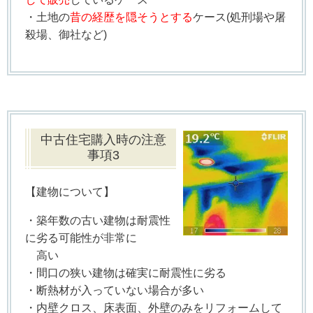
・土地の
昔の経歴を隠そうとする
ケース(処刑場や屠
殺場、御社など)
中古住宅購入時の注意
事項3
【建物について】
・築年数の古い建物は耐震性
に劣る可能性が非常に
高い
・間口の狭い建物は確実に耐震性に劣る
・断熱材が入っていない場合が多い
・内壁クロス、床表面、外壁のみをリフォームして