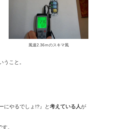
風速2.36ｍのスキマ風
いうこと。
ーにやるでしょ!?』と
考えている人
が
です。