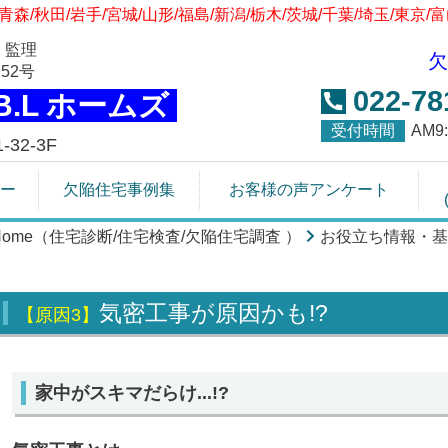
青森/秋田/岩手/宮城/山形/福島/新潟/栃木/茨城/千葉/埼玉/東京/
 監理
欠
52号
022-78
.B.L ホームズ
受付時間
AM
32-3F
ー
欠陥住宅事例集
お客様の声アンケート
Home（住宅診断/住宅検査/欠陥住宅調査 ）
お役立ち情報・基
気密工事が原因かも!?
【原因3】
家中がスキマだらけ...!?