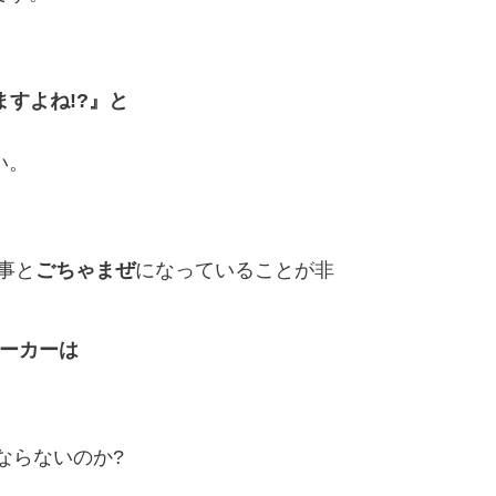
すよね!?』と
い。
事と
ごちゃまぜ
になっていることが非
ーカーは
ならないのか?