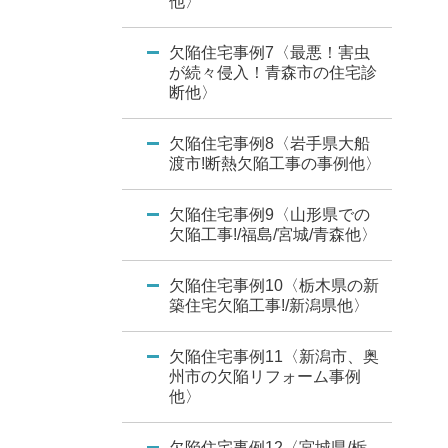
他〉
欠陥住宅事例7〈最悪！害虫
が続々侵入！青森市の住宅診
断他〉
欠陥住宅事例8〈岩手県大船
渡市!断熱欠陥工事の事例他〉
欠陥住宅事例9〈山形県での
欠陥工事!/福島/宮城/青森他〉
欠陥住宅事例10〈栃木県の新
築住宅欠陥工事!/新潟県他〉
欠陥住宅事例11〈新潟市、奥
州市の欠陥リフォーム事例
他〉
欠陥住宅事例12〈宮城県/栃