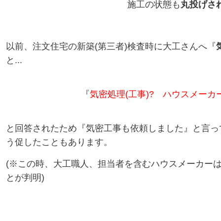
施工の状態も
丸投げさ
以前、注文住宅の新築(第三者)検査時に
大工さんへ『
と
...
『
気密処理(工事)? ハウスメーカ
と回答されたため『気密工事も依頼しました』と言っ
う促した
こともあります。
(※この時、大工職人、担当者を含むハウスメーカー
とが判明
)