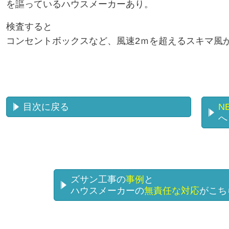
を謳っているハウスメーカーあり。
検査すると
コンセントボックスなど、風速2ｍを超えるスキマ風
目次に戻る
N
へ
ズサン工事の
事例
と
ハウスメーカーの
無責任な対応
がこち