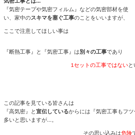
気密工事とは...
『気密テープや気密フィルム』などの気密部材を使
い、家中の
スキマを塞ぐ工事
のことをいいますが、
ここで注意してほしい事は
『断熱工事』と『気密工事』は
別々の工事
であり
1セットの工事ではない
と
この記事を見ている皆さんは
『高気密』と
宣伝している
からには『気密工事もフツ
多いと思いますが...。
その思い込みは
危険