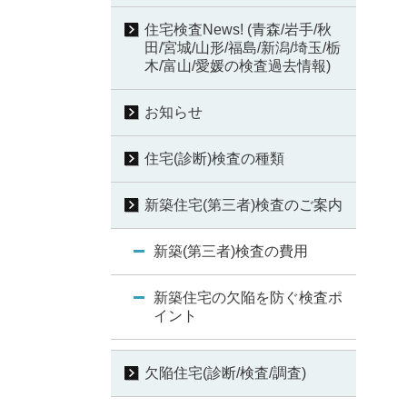
住宅検査News! (青森/岩手/秋
田/宮城/山形/福島/新潟/埼玉/栃
木/富山/愛媛の検査過去情報)
お知らせ
住宅(診断)検査の種類
新築住宅(第三者)検査のご案内
新築(第三者)検査の費用
新築住宅の欠陥を防ぐ検査ポ
イント
欠陥住宅(診断/検査/調査)