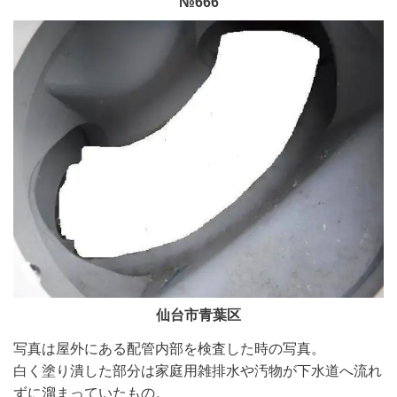
№666
仙台市青葉区
写真は屋外にある配管内部を検査した時の写真。
白く塗り潰した部分は
家庭用雑排水や汚物
が下水道へ流れ
ずに溜まっていたもの。