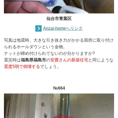
仙台市青葉区
Anzai-homeへリンク
写真は地震時、大きな引き抜き力がかかる箇所に取り付け
られるホールダウンという金物。
ナットが締め付けられてないのが分かりますか?
震災時は
福島県福島市
の
安齋さんの新築住宅
と同じような
震度5弱で倒壊する
でしょう。
№664