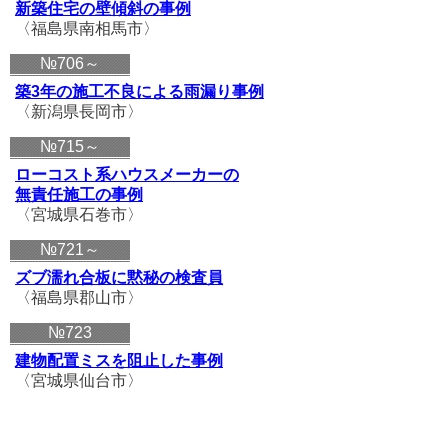
新築住宅の壁傾斜の事例
〈福島県南相馬市〉
№706～
築3年の施工不良による雨漏り事例
〈新潟県長岡市〉
№715～
ローコスト系
ハウスメーカーの
無責任施工の事例
〈宮城県石巻市〉
№721～
ズブ濡れ合板に黙秘の検査員
〈福島県郡山市〉
№723
建物配置ミスを阻止した事例
〈宮城県仙台市〉