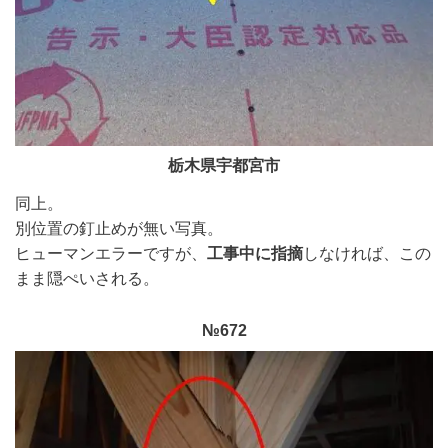
栃木県宇都宮市
同上。
別位置の釘止めが無い写真。
ヒューマンエラーですが、
工事中に指摘
しなければ、この
まま隠ぺいされる。
№672