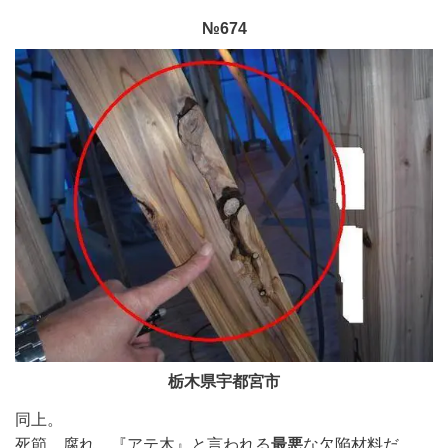
№674
栃木県宇都宮市
同上。
死節、腐れ、『アテ木』と言われる
最悪
な欠陥材料だ。