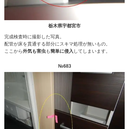
栃木県宇都宮市
完成検査時に撮影した写真。
配管が床を貫通する部分にスキマ処理が無いもの。
ここから
外気も害虫
も
簡単に侵入
してしまいます。
№683