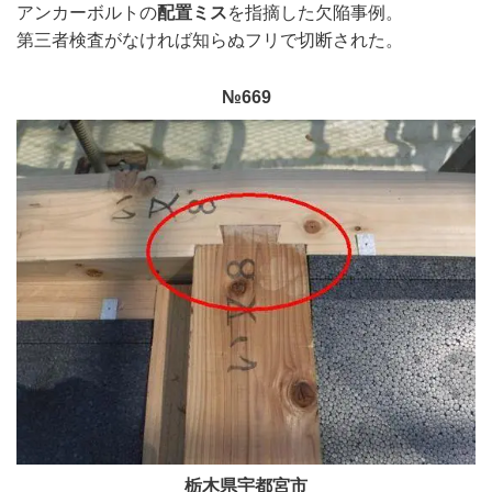
アンカーボルトの
配置ミス
を指摘した欠陥事例。
第三者検査がなければ知らぬフリで切断された
。
№669
栃木県宇都宮市