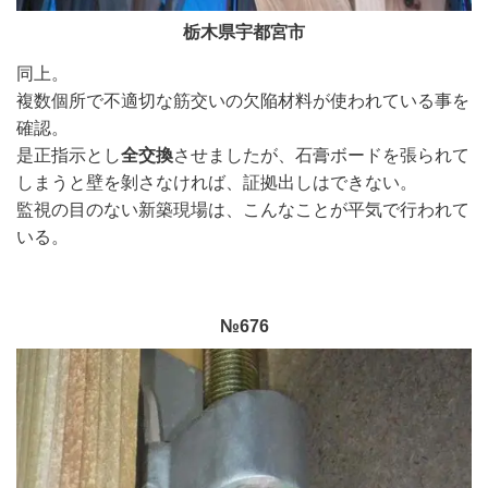
栃木県宇都宮市
同上。
複数個所で不適切な筋交いの欠陥材料が使われている事を
確認。
是正指示とし
全交換
させましたが、石膏ボードを張られて
しまうと壁を剝さなければ、証拠出しはできない。
監視の目のない新築現場は、こんなことが平気で行われて
いる。
№676