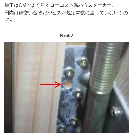
施工はCMでよく見る
ローコスト系ハウスメーカー
。
円内は筋交い金物だがビスが規定本数に達していないもの
です。
№662