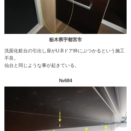
栃木県宇都宮市
洗面化粧台の引出し扉がU.Bドア枠にぶつかるという施工
不良。
仙台と同じような事が起きている。
№684