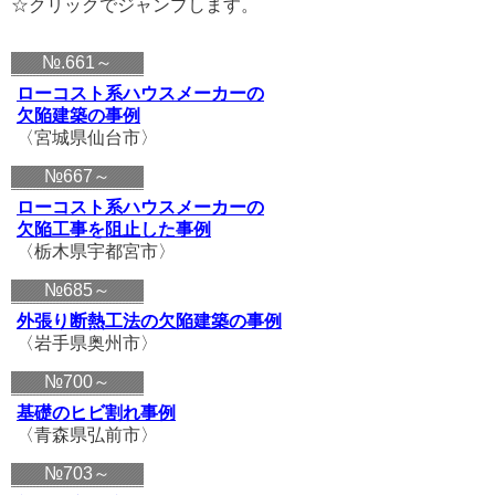
☆クリックでジャンプします。
№.661～
ローコスト系ハウスメーカーの
欠陥建築の事例
〈宮城県仙台市〉
№667～
ローコスト系ハウスメーカーの
欠陥工事を阻止した事例
〈栃木県宇都宮市〉
№685～
外張り断熱工法の欠陥建築の事例
〈岩手県奥州市〉
№700～
基礎のヒビ割れ事例
〈青森県弘前市〉
№703～