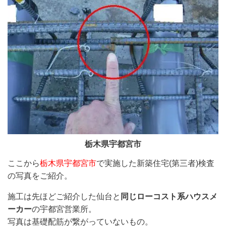
栃木県宇都宮市
ここから
栃木県宇都宮市
で実施した新築住宅(第三者)検査
の写真をご紹介。
施工は先ほどご紹介した仙台と
同じローコスト系ハウスメ
ーカー
の宇都宮営業所。
写真は
基礎配筋が繋がっていないもの。