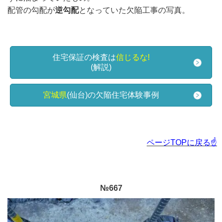
配管の勾配が
逆勾配
となっていた欠陥工事の写真。
住宅保証の検査は
信じるな!
(解説)
宮城県
(仙台)の欠陥住宅体験事例
ページTOPに戻る☝
№667