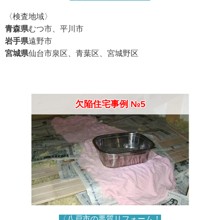
〈検査地域〉
青森県
むつ市、平川市
岩手県
遠野市
宮城県
仙台市泉区、青葉区、宮城野区
欠陥住宅事例 №5
〈八戸市の悪質リフォーム！