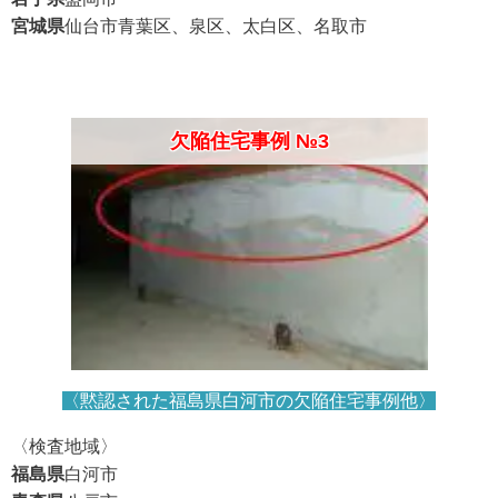
宮城県
仙台市青葉区、泉区、太白区、名取市
欠陥住宅事例 №3
〈黙認された福島県白河市の
欠陥住宅事例他〉
〈検査地域〉
福島県
白河市