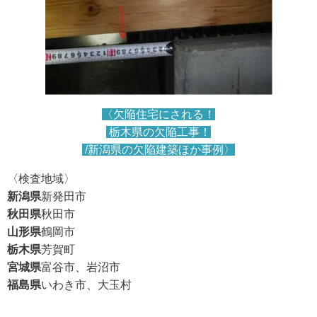
〈欠陥住宅にされる！
栃木県の欠陥工事！
/新潟県の欠陥建築ほか事例〉
〈検査地域〉
新潟県
新発田市
秋田県
秋田市
山形県
鶴岡市
栃木県
芳賀町
宮城県
富谷市、岩沼市
福島県
いわき市、大玉村