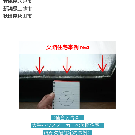
青森県
八戸市
新潟県
上越市
秋田県
秋田市
欠陥住宅事例 №4
〈仙台と青森！
大手ハウスメーカーの欠陥住宅！
ほか欠陥住宅の事例〉