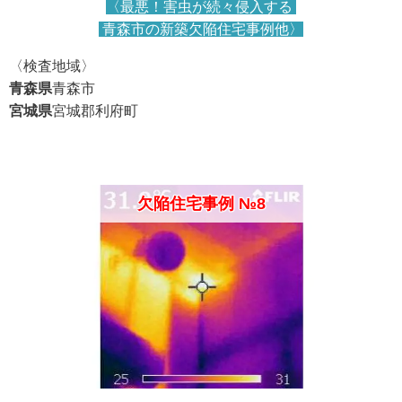
〈最悪！害虫が続々侵入する
青森市の新築欠陥住宅事例他〉
〈検査地域〉
青森県
青森市
宮城県
宮城郡利府町
欠陥住宅事例 №8