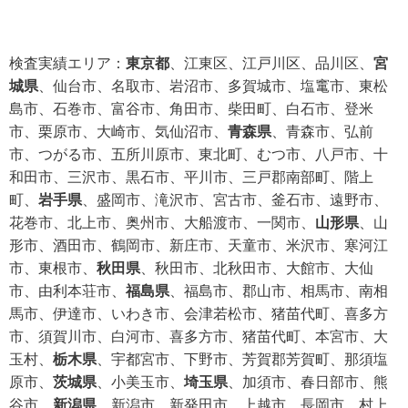
検査実績エリア：
東京都
、江東区、江戸川区、品川区、
宮
城県
、仙台市、名取市、岩沼市、多賀城市、塩竃市、東松
島市、石巻市、富谷市、角田市、柴田町、白石市、登米
市、栗原市、大崎市、気仙沼市、
青森県
、青森市、弘前
市、つがる市、五所川原市、東北町、むつ市、八戸市、十
和田市、三沢市、黒石市、平川市、三戸郡南部町、階上
町、
岩手県
、盛岡市、滝沢市、宮古市、釜石市、遠野市、
花巻市、北上市、奥州市、大船渡市、一関市、
山形県
、山
形市、酒田市、鶴岡市、新庄市、天童市、米沢市、寒河江
市、東根市、
秋田県
、秋田市、北秋田市、大館市、大仙
市、由利本荘市、
福島県
、福島市、郡山市、相馬市、南相
馬市、伊達市、いわき市、会津若松市、猪苗代町、喜多方
市、須賀川市、白河市、喜多方市、猪苗代町、本宮市、大
玉村、
栃木県
、宇都宮市、下野市、芳賀郡芳賀町、那須塩
原市、
茨城県
、小美玉市、
埼玉県
、加須市、春日部市、熊
谷市、
新潟県
、新潟市、新発田市、上越市、長岡市、村上