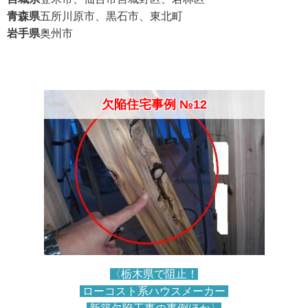
青森県
五所川原市、黒石市、東北町
岩手県
奥州市
欠陥住宅事例 №12
〈栃木県で阻止！
ローコスト系ハウスメーカー