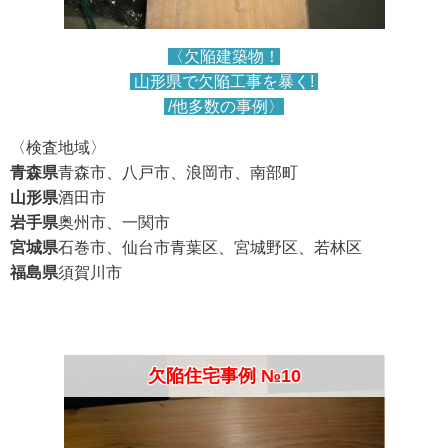
〈欠陥建築物！
山形県で欠陥工事を暴く!
/他多数の事例〉
〈検査地域〉
青森県
青森市、八戸市、浪岡市、南部町
山形県
酒田市
岩手県
奥州市、一関市
宮城県
石巻市、仙台市青葉区、宮城野区、若林区
福島県
須賀川市
欠陥住宅事例 №10