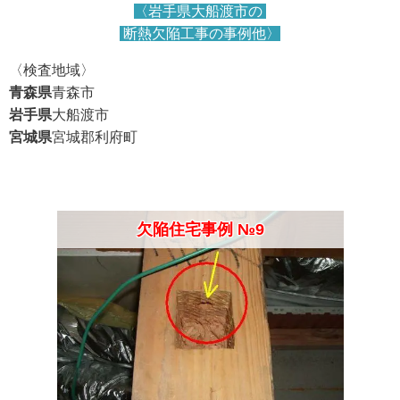
〈岩手県大船渡市の
断熱欠陥工事の事例他〉
〈検査地域〉
青森県
青森市
岩手県
大船渡市
宮城県
宮城郡利府町
欠陥住宅事例 №9