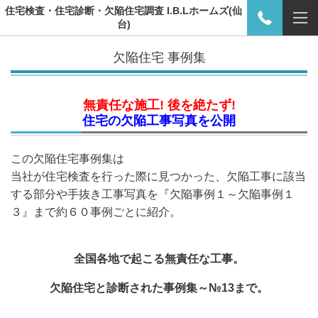
住宅検査・住宅診断・欠陥住宅調査 I.B.Lホームズ(仙
台)
欠陥住宅 事例集
無責任な施工! 後を絶たず!
住宅の欠陥工事写真を公開
この欠陥住宅事例集は
当社が住宅検査を行った際に見つかった、
欠陥工事に該当
する部分や手抜き工事写真を
『欠陥事例１～欠陥事例１
３』まで約６０事例ごとに紹介
。
全国各地で起こる無責任な工事。
欠陥住宅と診断された事例集～№13まで。