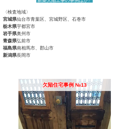
新築欠陥工事の事例ほか〉
〈検査地域〉
宮城県
仙台市青葉区、宮城野区、石巻市
栃木県
宇都宮市
岩手県
奥州市
青森県
弘前市
福島県
南相馬市、郡山市
新潟県
長岡市
欠陥住宅事例 №13