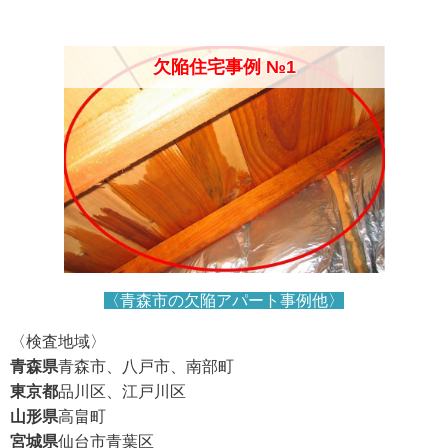
欠陥住宅事例 №1
〈青森市の欠陥アパート事例他〉
〈検査地域〉
青森県
青森市、八戸市、南部町
東京都
品川区、江戸川区
山形県
高畠町
宮城県
仙台市青葉区