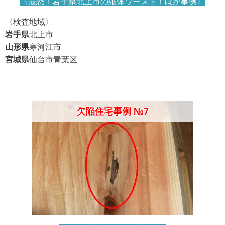
〈最恐！岩手県北上市の躯体ワースト！
ほか事例〉
〈検査地域〉
岩手県
北上市
山形県
寒河江市
宮城県
仙台市青葉区
欠陥住宅事例 №7