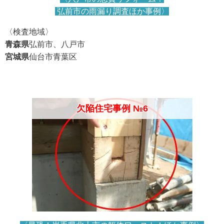
弘前市の雨漏り調査ほか事例〉
〈検査地域〉
青森県
弘前市、八戸市
宮城県
仙台市青葉区
欠陥住宅事例 №6