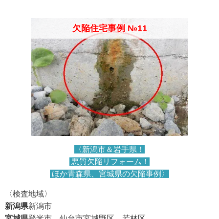
欠陥住宅事例 №11
〈新潟市＆岩手県！
悪質欠陥リフォーム！
ほか青森県、宮城県の欠陥事例〉
〈検査地域〉
新潟県
新潟市
宮城県
登米市、仙台市宮城野区、若林区