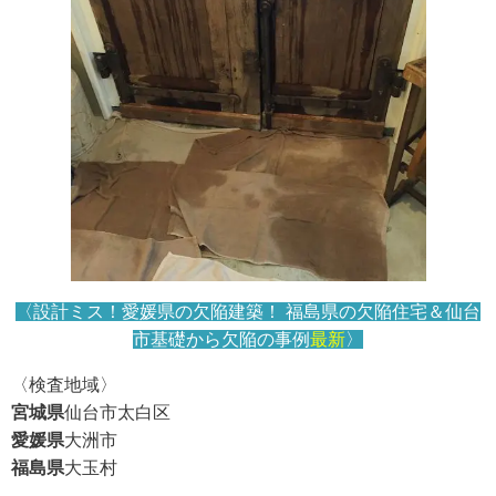
〈設計ミス！愛媛県の欠陥建築！ 福島県の
欠陥住宅＆仙台
市基礎から欠陥の
事例
最新
〉
〈検査地域〉
宮城県
仙台市太白区
愛媛県
大洲市
福島県
大玉村