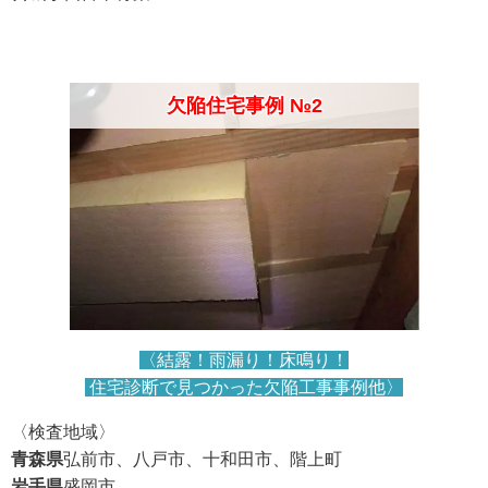
欠陥住宅事例 №2
〈結露！雨漏り！床鳴り！
住宅診断で見つかった欠陥工事事例他〉
〈検査地域〉
青森県
弘前市、八戸市、十和田市、階上町
岩手県
盛岡市