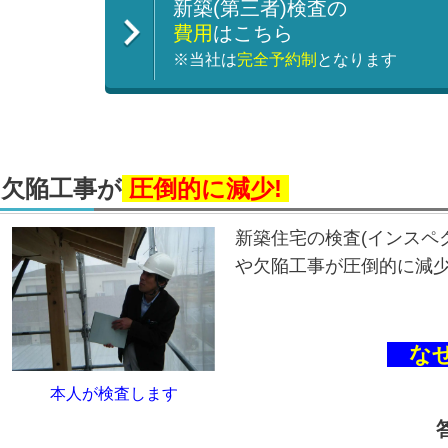
新築(第三者)検査の
費用
はこちら
※当社は
完全予約制
となります
欠陥工事が
圧倒的に減少!
新築住宅の検査(インスペ
や欠陥工事が圧倒的に減
な
本人が検査します