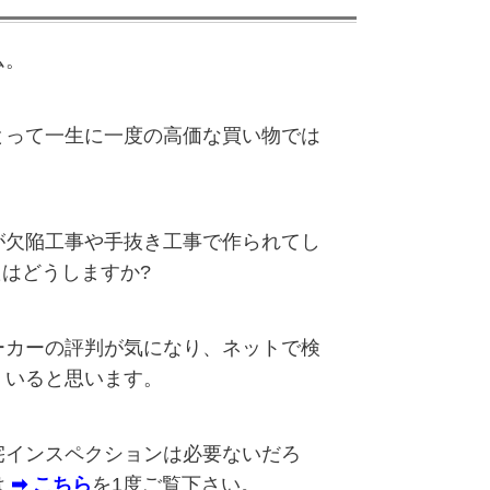
ム。
とって一生に一度の高価な買い物では
。
が欠陥工事や手抜き工事で作られてし
たはどうしますか?
ーカーの評判が気になり、ネットで検
くいると思います。
宅インスペクションは必要ないだろ
は
➡ こちら
を1度ご覧下さい。