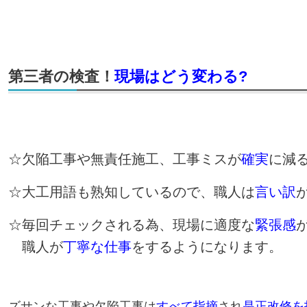
第三者の検査！
現場はどう変わる?
☆欠陥工事や無責任施工、工事ミスが
確実
に減
☆大工用語も熟知しているので、職人は
言い訳
☆毎回チェックされる為、現場に適度な
緊張感
職人が
丁寧な仕事
をするようになります。
ズサンな工事や欠陥工事は
すべて指摘
され
是正改修を