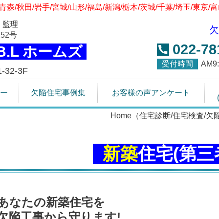
青森/秋田/岩手/宮城/山形/福島/新潟/栃木/茨城/千葉/埼玉/東京/
 監理
欠
52号
022-78
.B.L ホームズ
受付時間
AM
32-3F
ー
欠陥住宅事例集
お客様の声アンケート
Home（住宅診断/住宅検査/欠
新築
住宅(第三
あなたの新築住宅を
欠陥工事から守ります!