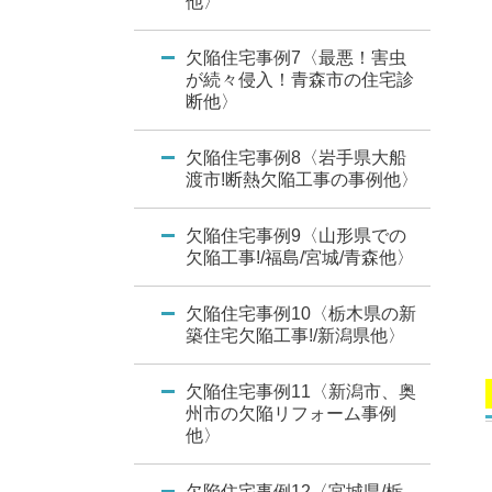
他〉
欠陥住宅事例7〈最悪！害虫
が続々侵入！青森市の住宅診
断他〉
欠陥住宅事例8〈岩手県大船
渡市!断熱欠陥工事の事例他〉
欠陥住宅事例9〈山形県での
欠陥工事!/福島/宮城/青森他〉
欠陥住宅事例10〈栃木県の新
築住宅欠陥工事!/新潟県他〉
欠陥住宅事例11〈新潟市、奥
州市の欠陥リフォーム事例
他〉
欠陥住宅事例12〈宮城県/栃