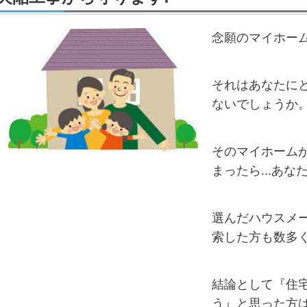
念願のマイホー
それはあなたに
ないでしょうか
そのマイホーム
まったら...あな
選んだハウスメ
索した方も数多
結論として『住
う』と思った方