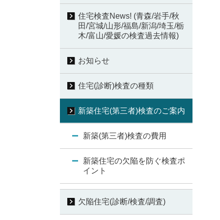
住宅検査News! (青森/岩手/秋
田/宮城/山形/福島/新潟/埼玉/栃
木/富山/愛媛の検査過去情報)
お知らせ
住宅(診断)検査の種類
新築住宅(第三者)検査のご案内
新築(第三者)検査の費用
新築住宅の欠陥を防ぐ検査ポ
イント
欠陥住宅(診断/検査/調査)