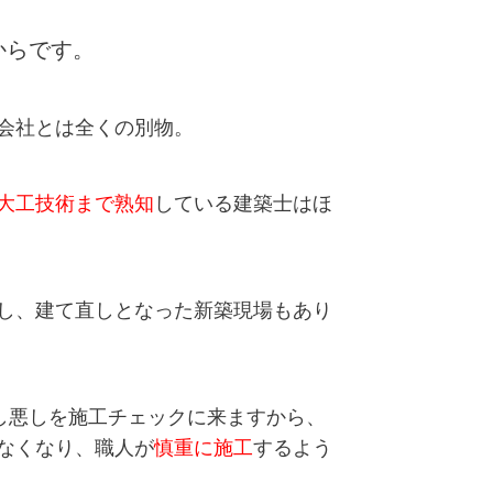
からです。
会社
とは全くの別物。
大工技術まで熟知
している建築士はほ
し、建て直しとなった新築現場もあり
し悪しを施工チェックに来ますから、
なくなり、職人が
慎重に施工
するよう