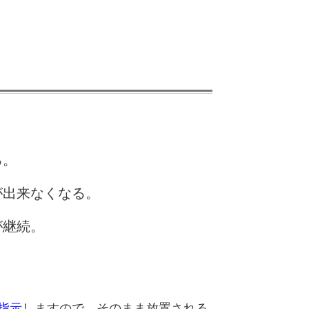
る。
が出来なくなる。
が継続。
指示
しますので、そのまま放置される