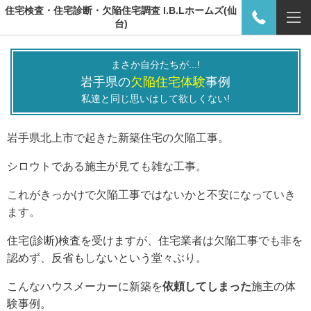
住宅検査・住宅診断・欠陥住宅調査 I.B.Lホームズ(仙
台)
まさか自分たちが...!
岩手県の
欠陥住宅体験
事例
私達と同じ思いはして欲しくない!
岩手県北上市で起きた新築住宅の欠陥工事。
シロウトである施主が見ても雑な工事。
これがきっかけで欠陥工事ではないかと不安になっていき
ます。
住宅(診断)検査を受けますが、住宅業者は
欠陥工事でも
非を
認めず、反省もしないという堂々ぶり。
こんなハウスメーカーに新築を
依頼してしまった
施主の
体
験事例。